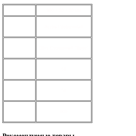
габариты
900 × 50 × 50 мм
вид
Ясень Сращенный
тип
Щит Столярный "Брус"
толщина, мм
50
ширина, мм
50
длина, мм
900
Рекомендуемые товары