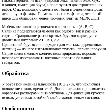
Пиломатериалы из ясеня (евровагонка, панели блок хаус,
планкен, имитация бруса) используются для строительных
работ. С их помощью отделывают бани и деревянные дома,
декорируют фасады. Не меньше ценятся фанера, ясеневый
шпон для облицовки менее прочных плит из МДФ, ДСП.
Мебельное полотно различается сортностью (А, В, С).
Склейке подвергаются ламели как одного, так и разных
сортов. Сращивание разносортных брусков маркируется
двойными литерами: АВ, ВВ, АА.
Сращенный брус ясень подходит для монтажа деревянных
лестниц — из него изготавливают ступени, перила, поручни.
Сырье ясеня с малым количеством природных пороков
позволяет изготавливать щитовые полотна больших
габаритов.
Обработка
У бруса пониженная влажность (10 ± 2) %, что исключает
появление гнили, вредителей. Дополнительно производится
обработка растворами антисептиков. Для фиксации брусков
используется влагостойкий клей с экологичным составом.
Особенности