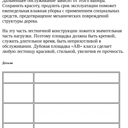
Дальнейшее обслуживание зависит от этого выбора.
Сохранить красоту, продлить срок эксплуатации поможет
еженедельная влажная уборка с применением специальных
средств, предотвращение механических повреждений
структуры дерева.
На эту часть лестничной конструкции ложится значительная
часть нагрузки. Поэтому площадка должна быть крепкой,
служить длительное время, быть неприхотливой в
обслуживании. Дубовая площадка «АВ» класса сделает
любую лестницу красивой, стильной, увеличив ее прочность.
Детали
габариты
2200 × 500 × 40 мм
вид
Дуб Сращенный
тип
Щит Столярный "Ступени" "Площадка"