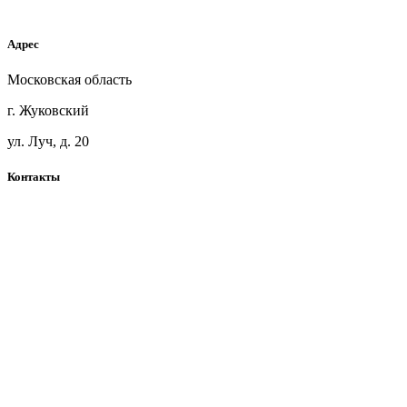
Мебельный щит ясень
Адрес
Московская область
г. Жуковский
ул. Луч, д. 20
Контакты
+7(925)360-71-41
blackwoodmsk@mail.ru
Telegram
Карта сайта