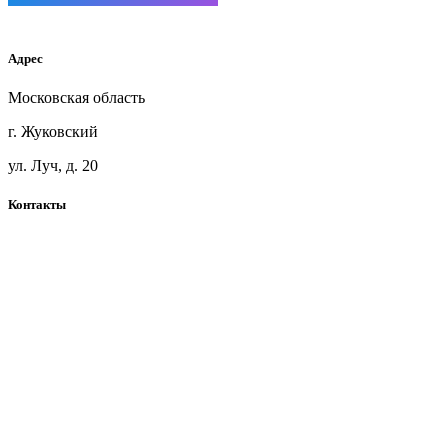
Мебельный щит ясень
Адрес
Московская область
г. Жуковский
ул. Луч, д. 20
Контакты
+7(925)360-71-41
blackwoodmsk@mail.ru
Telegram
Карта сайта