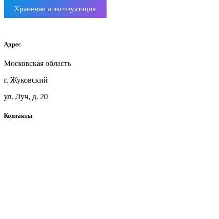
Хранение и эксплуатация
Мебельный щит ясень
Адрес
Московская область
г. Жуковский
ул. Луч, д. 20
Контакты
+7(925)360-71-41
blackwoodmsk@mail.ru
Telegram
Карта сайта