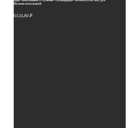
Щит Мебельный «Ступени» «Площадка» 40х600х1100 мм Дуб
Цельноламельный
6124,80
₽