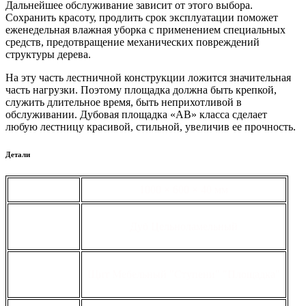
Дальнейшее обслуживание зависит от этого выбора.
Сохранить красоту, продлить срок эксплуатации поможет
еженедельная влажная уборка с применением специальных
средств, предотвращение механических повреждений
структуры дерева.
На эту часть лестничной конструкции ложится значительная
часть нагрузки. Поэтому площадка должна быть крепкой,
служить длительное время, быть неприхотливой в
обслуживании. Дубовая площадка «АВ» класса сделает
любую лестницу красивой, стильной, увеличив ее прочность.
Детали
габариты
1000 × 600 × 40 мм
вид
Дуб Цельноламельный
тип
Щит Мебельный "Ступени" "Площадка"