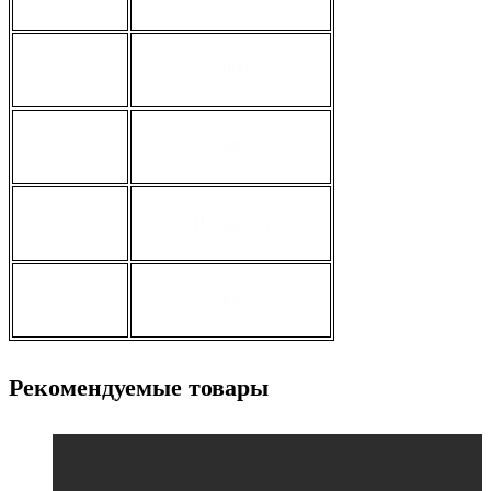
ширина, мм
1000
длина,м
900
тип
Площадка
длина, мм
900
Рекомендуемые товары