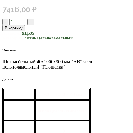
7416,00
₽
В корзину
Артикул:
ЯЦ535
Категория:
Ясень Цельноламельный
Описание
Щит мебельный 40х1000х900 мм “АВ” ясень
цельноламельный “Площадка”
Детали
габариты
900 × 1000 × 40 мм
вид
ясень цельноламельный
толщина, мм
40