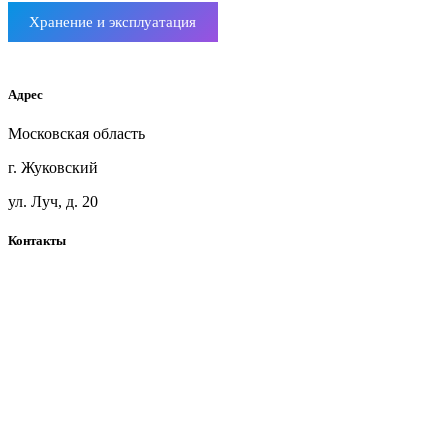
Хранение и эксплуатация
Мебельный щит ясень
Адрес
Московская область
г. Жуковский
ул. Луч, д. 20
Контакты
+7(925)360-71-41
blackwoodmsk@mail.ru
Telegram
Карта сайта