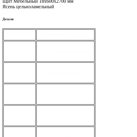
Щит Мебельный 18х600х2700 мм
Ясень цельноламельный
Детали
габариты
2700 × 600 × 18 мм
вид
Ясень Цельноламельный
тип
Щит Мебельный
толщина, мм
18
ширина, мм
600
длина, мм
2700