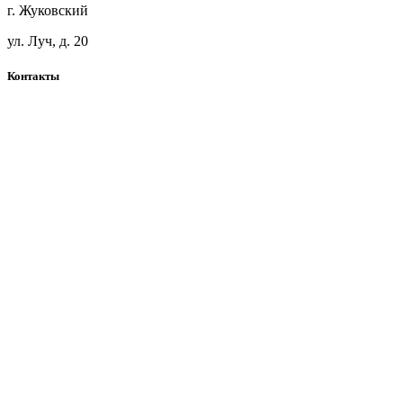
г. Жуковский
ул. Луч, д. 20
Контакты
+7(925)360-71-41
blackwoodmsk@mail.ru
Telegram
Карта сайта
Наш дзен