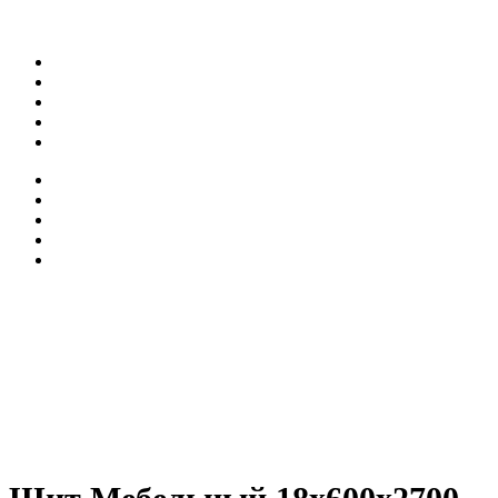
+7 (925) 360-71-41
О нас
Статьи
Цены
Галерея
Контакты
О нас
Статьи
Цены
Галерея
Контакты