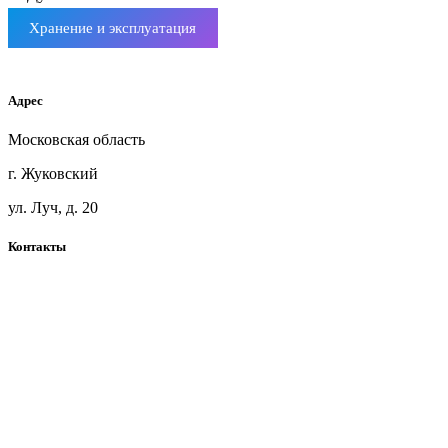
Хранение и эксплуатация
Мебельный щит ясень
Адрес
Московская область
г. Жуковский
ул. Луч, д. 20
Контакты
+7(925)360-71-41
blackwoodmsk@mail.ru
Telegram
Карта сайта