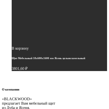
В корзину
Щит Мебельный 18х600х1600 мм Ясень цельноламельный
3801,60
₽
О компании
«BLACKWOOD»
предлагает Вам мебельный щит
из Дуба и Ясеня.