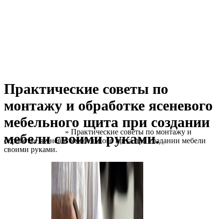
Практические советы по
монтажу и обработке ясеневого
мебельного щита при создании
Главная страница
»
Практические советы по монтажу и
мебели своими руками.
обработке ясеневого мебельного щита при создании мебели
своими руками.