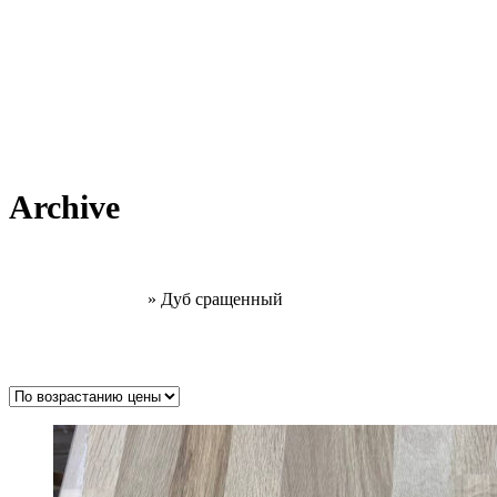
Archive
Главная страница
»
Дуб сращенный
Товар тип
Заготовки под балясины
(0)
Поручень (перила)
(0)