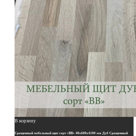
торцевой щит
(35)
Щит Мебельный
(2)
Щит Мебельный "Площадка"
(0)
Щит Столярный
(0)
Щит Столярный "Брус"
(0)
Щит Столярный "Ступени" "Площадка"
(0)
Щит Столярный "Тетива"
(0)
Щит Цельноламельный "Брус"
(0)
Товар вид
Бук сращенный
(0)
Бук цельноламельный
(0)
Дуб сращенный
(1)
Дуб цельноламельный
(0)
Имитация бруса ясень
(0)
Ясень сращенный
(0)
Ясень цельноламельный
(0)
В корзину
Товар толщина, мм
Сращенный мебельный щит сорт «ВВ» 40х600х4100 мм Дуб Сращенный