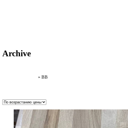
Archive
Главная страница
»
BB
Товар тип
Заготовки под балясины
(0)
Поручень (перила)
(0)