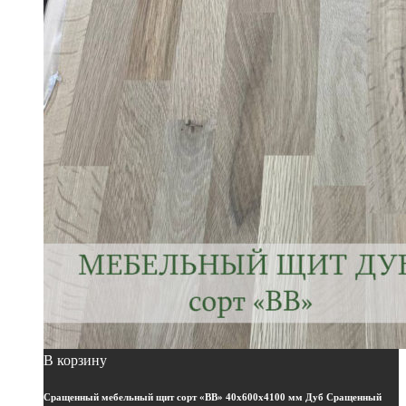
торцевой щит
(35)
Щит Мебельный
(2)
Щит Мебельный "Площадка"
(0)
Щит Столярный
(0)
Щит Столярный "Брус"
(0)
Щит Столярный "Ступени" "Площадка"
(0)
Щит Столярный "Тетива"
(0)
Щит Цельноламельный "Брус"
(0)
Товар вид
Бук сращенный
(0)
Бук цельноламельный
(0)
Дуб сращенный
(1)
Дуб цельноламельный
(0)
Имитация бруса ясень
(0)
Ясень сращенный
(0)
Ясень цельноламельный
(0)
В корзину
Товар толщина, мм
Сращенный мебельный щит сорт «ВВ» 40х600х4100 мм Дуб Сращенный